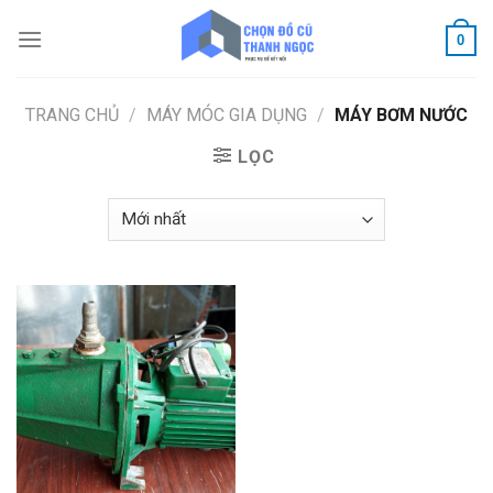
Skip
to
0
content
TRANG CHỦ
/
MÁY MÓC GIA DỤNG
/
MÁY BƠM NƯỚC
LỌC