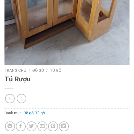
TRANG CHỦ
/
ĐỒ GỖ
/
TỦ GỖ
Tủ Rượu
Danh mục:
Đồ gỗ
,
Tủ gỗ