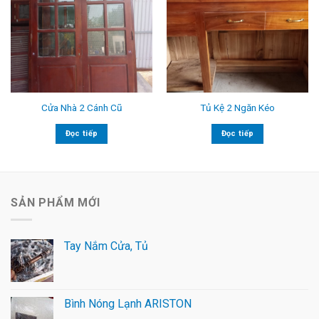
Cửa Nhà 2 Cánh Cũ
Tủ Kệ 2 Ngăn Kéo
Đọc tiếp
Đọc tiếp
SẢN PHẨM MỚI
Tay Nắm Cửa, Tủ
Bình Nóng Lạnh ARISTON