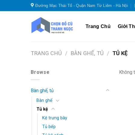
Skip
Đường Mạc Thái Tổ - Quận Nam Từ Liêm - Hà Nội
to
content
Trang Chủ
Giới Th
TRANG CHỦ
/
BÀN GHẾ, TỦ
/
TỦ KỆ
Browse
Không t
Bàn ghế, tủ
Bàn ghế
Tủ kệ
Kệ trưng bày
Tủ bếp