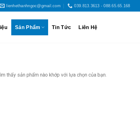
lienhethanhngoc@gmail.com
039.813.3613 - 088.65.65.168
iệu
Sản Phẩm
Tin Tức
Liên Hệ
ìm thấy sản phẩm nào khớp với lựa chọn của bạn.