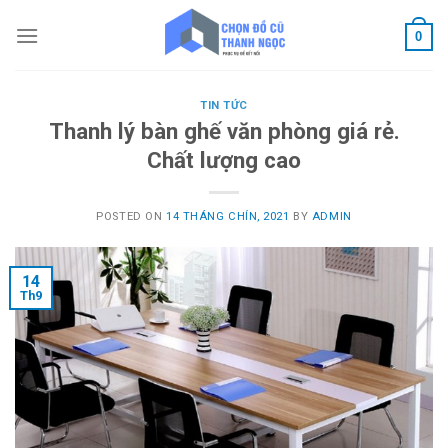
Skip
to
0
content
TIN TỨC
Thanh lý bàn ghế văn phòng giá rẻ.
Chất lượng cao
POSTED ON
14 THÁNG CHÍN, 2021
BY
ADMIN
14
Th9