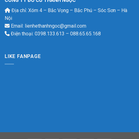
CÔNG TY ĐỒ CŨ THANH NGỌC
Địa chỉ: Xóm 4 – Bắc Vọng – Bắc Phú – Sóc Sơn – Hà
Nội
Email: lienhethanhngoc@gmail.com
Điện thoại: 0398.133.613 – 088.65.65.168
LIKE FANPAGE