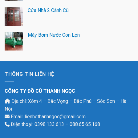
Cửa Nhà 2 Cánh Cũ
Máy Bơm Nước Con Lợn
THÔNG TIN LIÊN HỆ
CÔNG TY ĐỒ CŨ THANH NGỌC
Địa chỉ: Xóm 4 – Bắc Vọng – Bắc Phú – Sóc Sơn – Hà
Nội
Email: lienhethanhngoc@gmail.com
Điện thoại: 0398.133.613 – 088.65.65.168