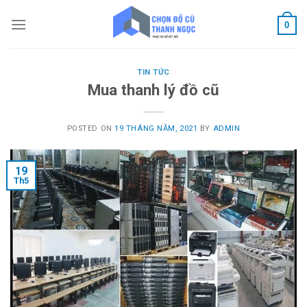
Skip
to
0
content
TIN TỨC
Mua thanh lý đồ cũ
POSTED ON
19 THÁNG NĂM, 2021
BY
ADMIN
19
Th5