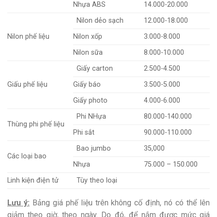
Nhựa ABS
14.000-20.000
Nilon dẻo sạch
12.000-18.000
Nilon phế liệu
Nilon xốp
3.000-8.000
Nilon sữa
8.000-10.000
Giấy carton
2.500-4.500
Giấu phế liệu
Giấy báo
3.500-5.000
Giấy photo
4.000-6.000
Phi NHựa
80.000-140.000
Thùng phi phế liệu
Phi sắt
90.000-110.000
Bao jumbo
35,000
Các loại bao
Nhựa
75.000 – 150.000
Linh kiện điện tử
Tùy theo loại
Lưu ý:
Bảng giá phế liệu trên không cố định, nó có thể lên
giảm theo giờ, theo ngày. Do đó, để nắm được mức giá