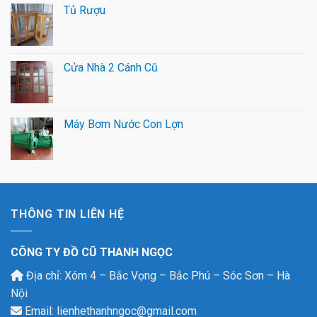
Tủ Rượu
Cửa Nhà 2 Cánh Cũ
Máy Bơm Nước Con Lợn
THÔNG TIN LIÊN HỆ
CÔNG TY ĐỒ CŨ THANH NGỌC
Địa chỉ: Xóm 4 – Bắc Vọng – Bắc Phú – Sóc Sơn – Hà
Nội
Email: lienhethanhngoc@gmail.com