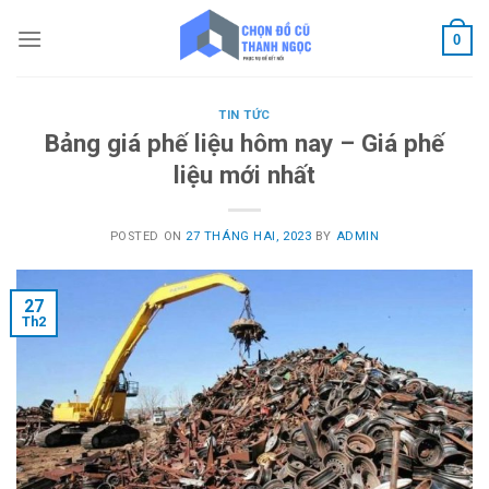
Skip
to
0
content
TIN TỨC
Bảng giá phế liệu hôm nay – Giá phế
liệu mới nhất
POSTED ON
27 THÁNG HAI, 2023
BY
ADMIN
27
Th2