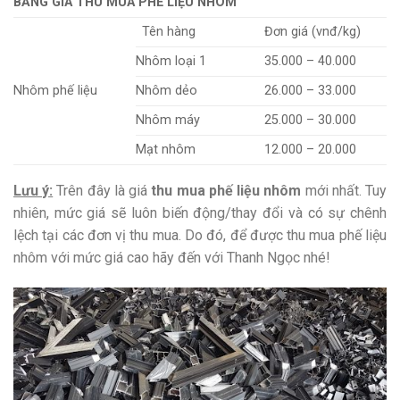
BẢNG GIÁ THU MUA PHẾ LIỆU NHÔM
Tên hàng
Đơn giá (vnđ/kg)
Nhôm loại 1
35.000 – 40.000
Nhôm phế liệu
Nhôm dẻo
26.000 – 33.000
Nhôm máy
25.000 – 30.000
Mạt nhôm
12.000 – 20.000
Lưu ý:
Trên đây là giá
thu mua phế liệu nhôm
mới nhất. Tuy
nhiên, mức giá sẽ luôn biến động/thay đổi và có sự chênh
lệch tại các đơn vị thu mua. Do đó, để được thu mua phế liệu
nhôm với mức giá cao hãy đến với Thanh Ngọc nhé!