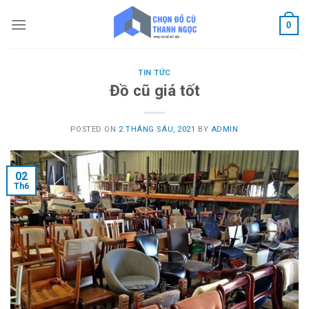
Skip
to
0
content
TIN TỨC
Đồ cũ giá tốt
POSTED ON
2 THÁNG SÁU, 2021
BY
ADMIN
02
Th6