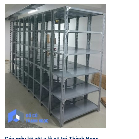
Các mẫu kệ sắt v lỗ cũ tại Thành Ngọc