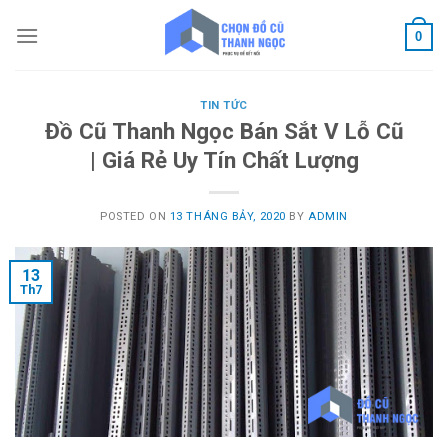
Skip
to
0
content
TIN TỨC
Đồ Cũ Thanh Ngọc Bán Sắt V Lỗ Cũ
| Giá Rẻ Uy Tín Chất Lượng‎
POSTED ON
13 THÁNG BẢY, 2020
BY
ADMIN
13
Th7