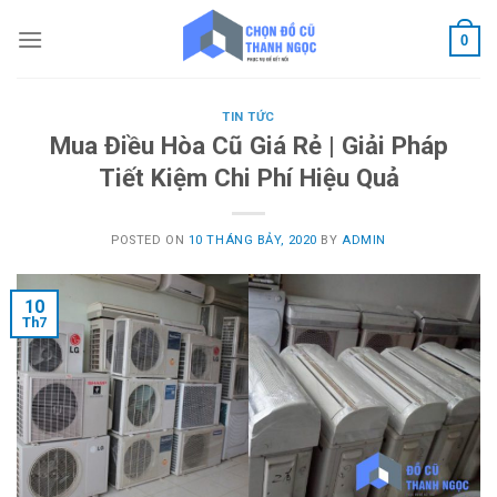
Skip
to
0
content
TIN TỨC
Mua Điều Hòa Cũ Giá Rẻ | Giải Pháp
Tiết Kiệm Chi Phí Hiệu Quả
POSTED ON
10 THÁNG BẢY, 2020
BY
ADMIN
10
Th7